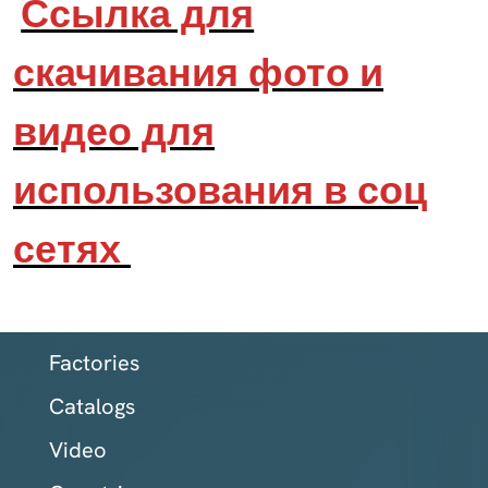
Ссылка для
скачивания фото и
видео для
использования в соц
сетях
Factories
Catalogs
Video